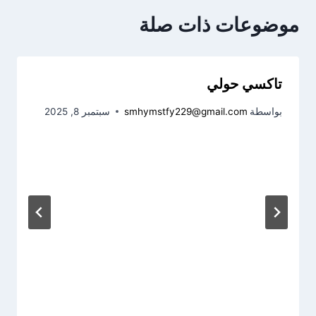
موضوعات ذات صلة
تاكسي حولي
بواسطة
smhymstfy229@gmail.com
سبتمبر 8, 2025